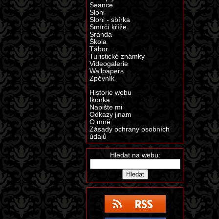
Seance
Sloni
Sloni - sbírka
Smírčí kříže
Sranda
Škola
Tábor
Turistické známky
Videogalerie
Wallpapers
Zpěvník
Historie webu
Ikonka
Napište mi
Odkazy jinam
O mně
Zásady ochrany osobních
údajů
Hledat na webu: