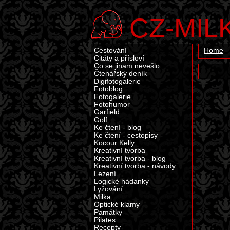
CZ-MIL
Cestování
Home
Citáty a přísloví
Co se jinam nevešlo
Čtenářský deník
Digifotogalerie
Fotoblog
Fotogalerie
Fotohumor
Garfield
Golf
Ke čtení - blog
Ke čtení - cestopisy
Kocour Kelly
Kreativní tvorba
Kreativní tvorba - blog
Kreativní tvorba - návody
Lezení
Logické hádanky
Lyžování
Milka
Optické klamy
Památky
Pilates
Recepty