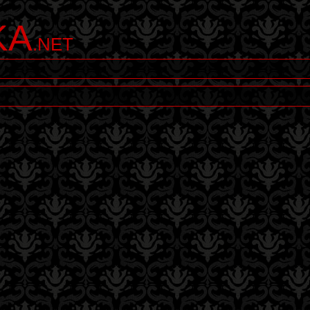
KA
.NET