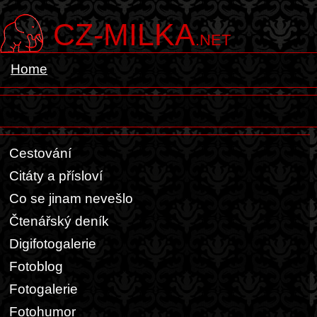
CZ-MILKA
.NET
Home
Cestování
Citáty a přísloví
Co se jinam nevešlo
Čtenářský deník
Digifotogalerie
Fotoblog
Fotogalerie
Fotohumor