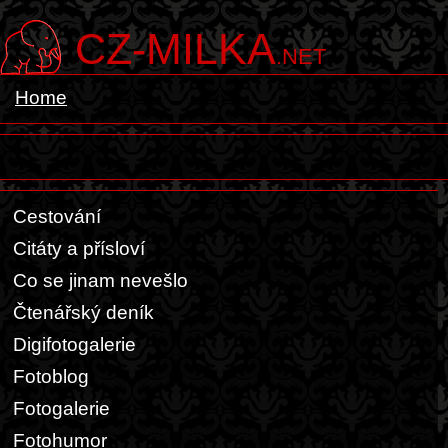
CZ-MILKA
.NET
Home
Cestování
Citáty a přísloví
Co se jinam nevešlo
Čtenářský deník
Digifotogalerie
Fotoblog
Fotogalerie
Fotohumor