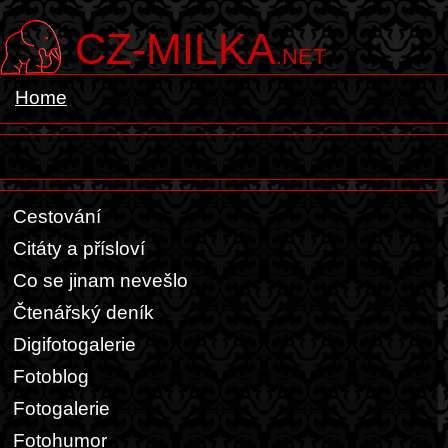
CZ-MILKA
.NET
Home
Cestování
Citáty a přísloví
Co se jinam nevešlo
Čtenářský deník
Digifotogalerie
Fotoblog
Fotogalerie
Fotohumor