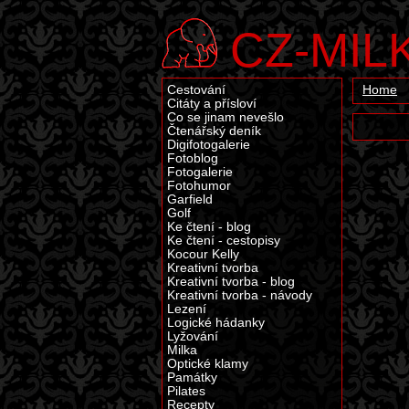
CZ-MIL
Cestování
Home
Citáty a přísloví
Co se jinam nevešlo
Čtenářský deník
Digifotogalerie
Fotoblog
Fotogalerie
Fotohumor
Garfield
Golf
Ke čtení - blog
Ke čtení - cestopisy
Kocour Kelly
Kreativní tvorba
Kreativní tvorba - blog
Kreativní tvorba - návody
Lezení
Logické hádanky
Lyžování
Milka
Optické klamy
Památky
Pilates
Recepty