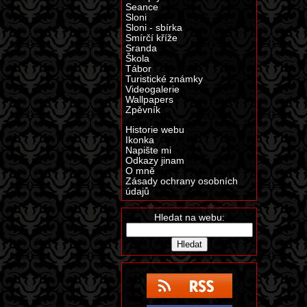
Seance
Sloni
Sloni - sbírka
Smírčí kříže
Sranda
Škola
Tábor
Turistické známky
Videogalerie
Wallpapers
Zpěvník
Historie webu
Ikonka
Napište mi
Odkazy jinam
O mně
Zásady ochrany osobních
údajů
Hledat na webu: