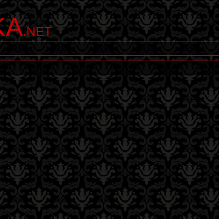
KA
.NET