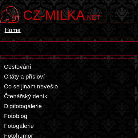
CZ-MILKA
.NET
Home
Cestování
Citáty a přísloví
Co se jinam nevešlo
Čtenářský deník
Digifotogalerie
Fotoblog
Fotogalerie
Fotohumor