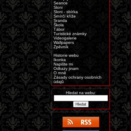
Seance
Sloni
Sloni - sbírka
Smírčí kříže
Sranda
Škola
Tábor
Turistické známky
Videogalerie
Wallpapers
Zpěvník
Historie webu
Ikonka
Napište mi
Odkazy jinam
O mně
Zásady ochrany osobních
údajů
Hledat na webu: