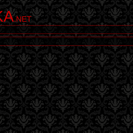
KA
.NET