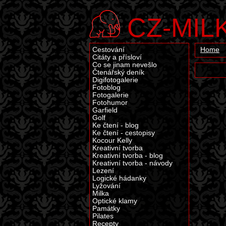
CZ-MIL
Cestování
Home
Citáty a přísloví
Co se jinam nevešlo
Čtenářský deník
Digifotogalerie
Fotoblog
Fotogalerie
Fotohumor
Garfield
Golf
Ke čtení - blog
Ke čtení - cestopisy
Kocour Kelly
Kreativní tvorba
Kreativní tvorba - blog
Kreativní tvorba - návody
Lezení
Logické hádanky
Lyžování
Milka
Optické klamy
Památky
Pilates
Recepty