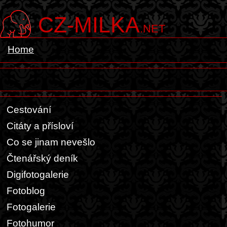
CZ-MILKA
.NET
Home
Cestování
Citáty a přísloví
Co se jinam nevešlo
Čtenářský deník
Digifotogalerie
Fotoblog
Fotogalerie
Fotohumor