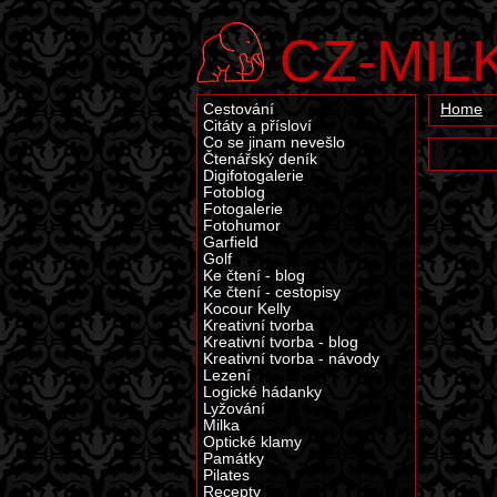
CZ-MIL
Cestování
Home
Citáty a přísloví
Co se jinam nevešlo
Čtenářský deník
Digifotogalerie
Fotoblog
Fotogalerie
Fotohumor
Garfield
Golf
Ke čtení - blog
Ke čtení - cestopisy
Kocour Kelly
Kreativní tvorba
Kreativní tvorba - blog
Kreativní tvorba - návody
Lezení
Logické hádanky
Lyžování
Milka
Optické klamy
Památky
Pilates
Recepty