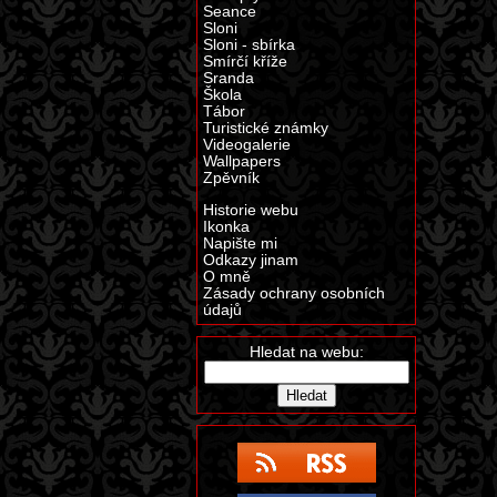
Seance
Sloni
Sloni - sbírka
Smírčí kříže
Sranda
Škola
Tábor
Turistické známky
Videogalerie
Wallpapers
Zpěvník
Historie webu
Ikonka
Napište mi
Odkazy jinam
O mně
Zásady ochrany osobních
údajů
Hledat na webu: