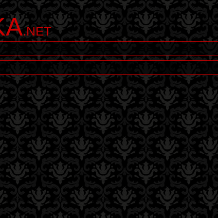
KA
.NET