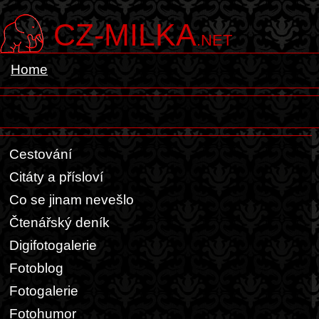
CZ-MILKA
.NET
Home
Cestování
Citáty a přísloví
Co se jinam nevešlo
Čtenářský deník
Digifotogalerie
Fotoblog
Fotogalerie
Fotohumor