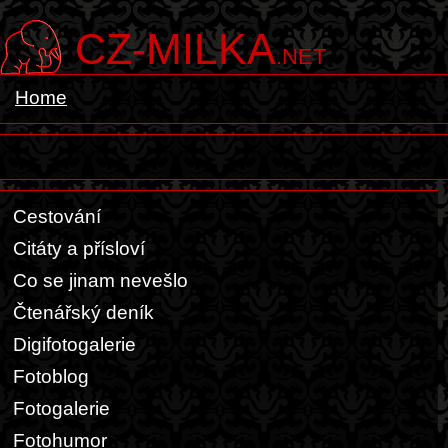
CZ-MILKA
.NET
Home
Cestování
Citáty a přísloví
Co se jinam nevešlo
Čtenářský deník
Digifotogalerie
Fotoblog
Fotogalerie
Fotohumor