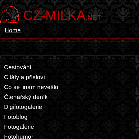
CZ-MILKA
.NET
Home
Cestování
Citáty a přísloví
Co se jinam nevešlo
Čtenářský deník
Digifotogalerie
Fotoblog
Fotogalerie
Fotohumor