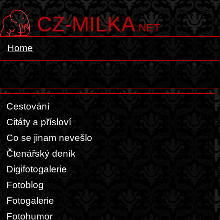
CZ-MILKA
.NET
Home
Cestování
Citáty a přísloví
Co se jinam nevešlo
Čtenářský deník
Digifotogalerie
Fotoblog
Fotogalerie
Fotohumor