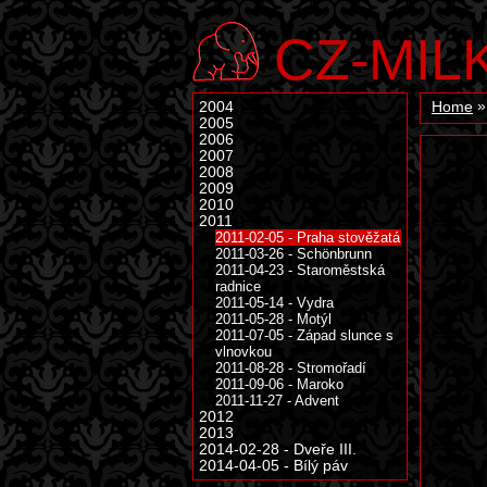
CZ-MIL
2004
Home
2005
2006
2007
2008
2009
2010
2011
2011-02-05 - Praha stověžatá
2011-03-26 - Schönbrunn
2011-04-23 - Staroměstská
radnice
2011-05-14 - Vydra
2011-05-28 - Motýl
2011-07-05 - Západ slunce s
vlnovkou
2011-08-28 - Stromořadí
2011-09-06 - Maroko
2011-11-27 - Advent
2012
2013
2014-02-28 - Dveře III.
2014-04-05 - Bílý páv