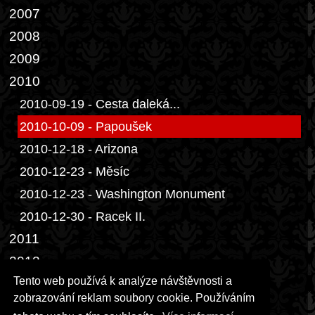
2007
2008
2009
2010
2010-09-19 - Cesta daleká...
2010-10-09 - Papoušek
2010-12-18 - Arizona
2010-12-23 - Měsíc
2010-12-23 - Washington Monument
2010-12-30 - Racek II.
2011
2012
Tento web používá k analýze návštěvnosti a
2013
zobrazování reklam soubory cookie. Používáním
2014-02-28 - Dveře III.