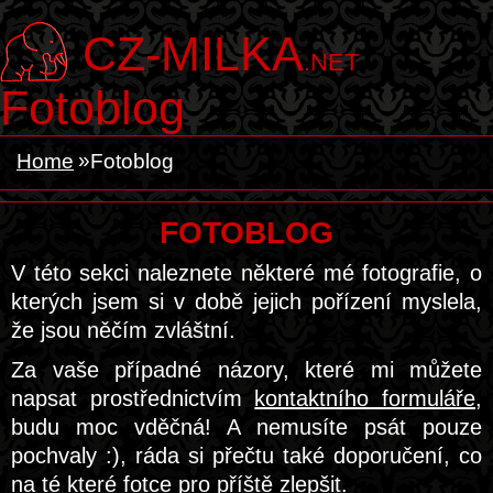
CZ-MILKA
.NET
Fotoblog
Home
Fotoblog
FOTOBLOG
V této sekci naleznete některé mé fotografie, o
kterých jsem si v době jejich pořízení myslela,
že jsou něčím zvláštní.
Za vaše případné názory, které mi můžete
napsat prostřednictvím
kontaktního formuláře
,
budu moc vděčná! A nemusíte psát pouze
pochvaly :), ráda si přečtu také doporučení, co
na té které fotce pro příště zlepšit.