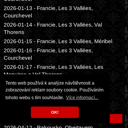
2026-01-13 - Francie, Les 3 Vallées,
Courchevel
2026-01-14 - Francie, Les 3 Vallées, Val
Thorens
2026-01-15 - Francie, Les 3 Vallées, Méribel
2026-01-16 - Francie, Les 3 Vallées,
Courchevel
2026-01-17 - Francie, Les 3 Vallées, Les
Menuires a Val Thorens
Tento web používá k analýze návštěvnosti a
2026-01-18 - Francie, Les 3 Vallées, Val
zobrazování reklam soubory cookie. Používáním
Thorens
tohoto webu s tím souhlasíte.
Více informací...
2026-01-19 - Francie, Les 3 Vallées
2026-03-15 - Klínovec
OK!
2026-04-11 - Rakousko, Obertauern
2026-04-12 - Rakousko, Obertauern