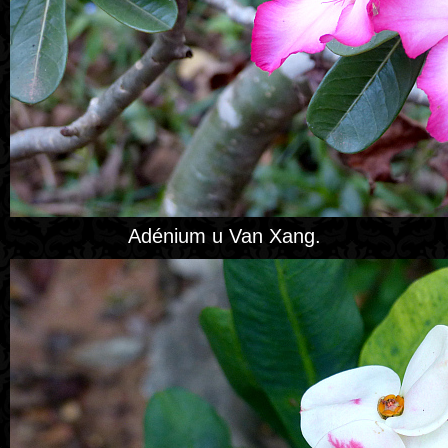
Adénium u Van Xang.