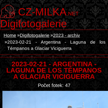
CZ-MILKA
.NET
Digifotogalerie
Home
Digifotogalerie
2023 - archiv
2023-02-21 - Argentina - Laguna de los
Témpanos a Glaciar Viciguerra
2023-02-21 - ARGENTINA -
LAGUNA DE LOS TÉMPANOS
A GLACIAR VICIGUERRA
Počet fotek: 47