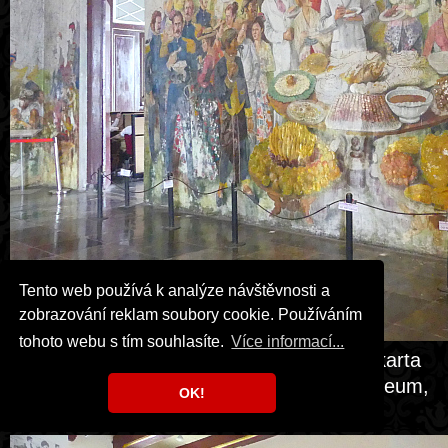
Tento web používá k analýze návštěvnosti a
zobrazování reklam soubory cookie. Používáním
tohoto webu s tím souhlasíte.
Více informací...
Jakarta, Kota Tua, Museum Sejarah Jakarta
(Jakarta History Museum, Fatahillah Museum,
OK!
Batavia Museum).