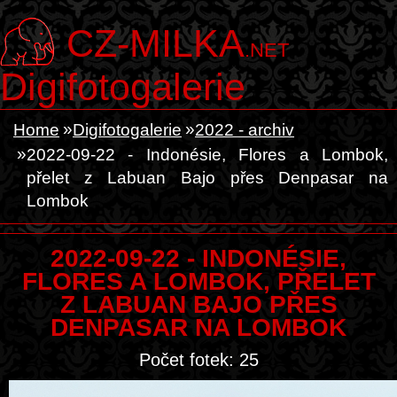
CZ-MILKA
.NET
Digifotogalerie
Home
Digifotogalerie
2022 - archiv
2022-09-22 - Indonésie, Flores a Lombok,
přelet z Labuan Bajo přes Denpasar na
Lombok
2022-09-22 - INDONÉSIE,
FLORES A LOMBOK, PŘELET
Z LABUAN BAJO PŘES
DENPASAR NA LOMBOK
Počet fotek: 25