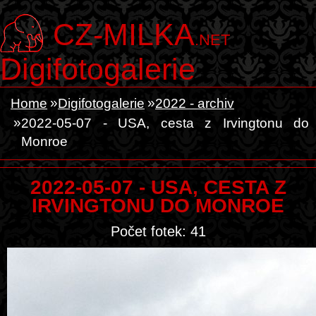
CZ-MILKA
.NET
Digifotogalerie
Home
Digifotogalerie
2022 - archiv
2022-05-07 - USA, cesta z Irvingtonu do
Monroe
2022-05-07 - USA, CESTA Z
IRVINGTONU DO MONROE
Počet fotek: 41