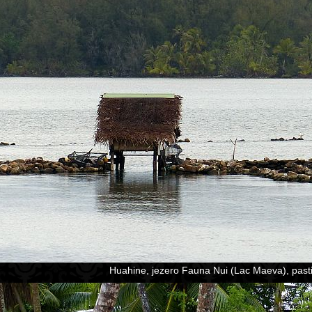
Huahine, jezero Fauna Nui (Lac Maeva), pasti