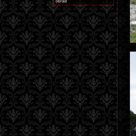
obřad