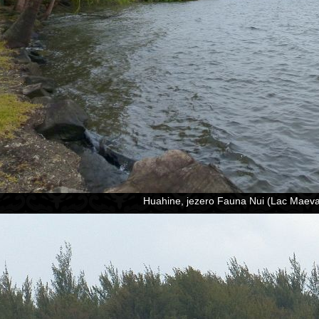
Huahine, jezero Fauna Nui (Lac Maeva