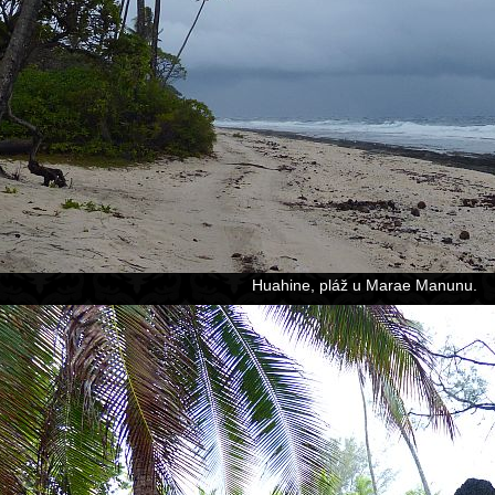
Huahine, pláž u Marae Manunu.