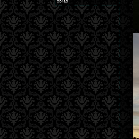
obřad