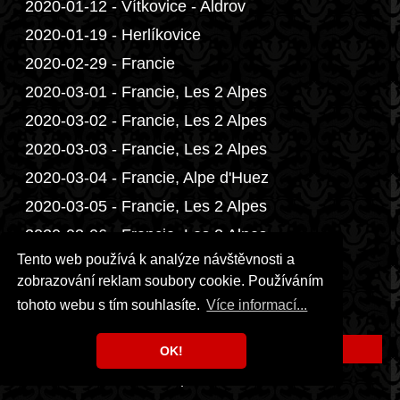
2020-01-12 - Vítkovice - Aldrov
2020-01-19 - Herlíkovice
2020-02-29 - Francie
2020-03-01 - Francie, Les 2 Alpes
2020-03-02 - Francie, Les 2 Alpes
2020-03-03 - Francie, Les 2 Alpes
2020-03-04 - Francie, Alpe d'Huez
2020-03-05 - Francie, Les 2 Alpes
2020-03-06 - Francie, Les 2 Alpes
Tento web používá k analýze návštěvnosti a
2020-03-07 - Francie, Alpe d'Huez
zobrazování reklam soubory cookie. Používáním
2020-03-21 - Krkonoše
tohoto webu s tím souhlasíte.
Více informací...
2020-07-05 - Golf Benátky nad Jizerou
2020-07-11 - Ostrava
OK!
2020-07-12 - Rožnov pod Radhoštěm