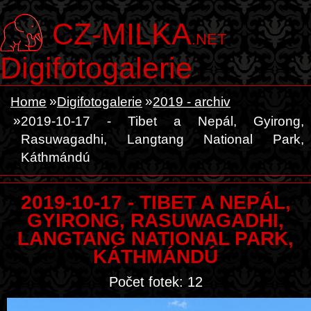
CZ-MILKA
.NET
Digifotogalerie
Home
Digifotogalerie
2019 - archiv
2019-10-17 - Tibet a Nepál, Gyirong,
Rasuwagadhi, Langtang National Park,
Káthmándú
2019-10-17 - TIBET A NEPÁL,
GYIRONG, RASUWAGADHI,
LANGTANG NATIONAL PARK,
KÁTHMÁNDÚ
Počet fotek: 12