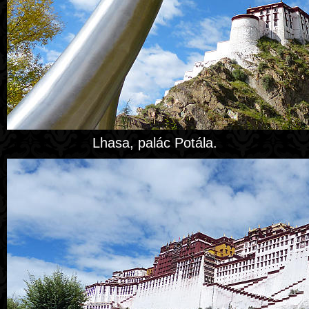
Lhasa, palác Potála.