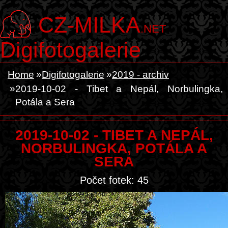
CZ-MILKA
.NET
Digifotogalerie
Home
Digifotogalerie
2019 - archiv
2019-10-02 - Tibet a Nepál, Norbulingka,
Potála a Sera
2019-10-02 - TIBET A NEPÁL,
NORBULINGKA, POTÁLA A
SERA
Počet fotek: 45