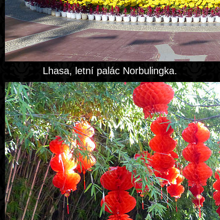
Lhasa, letní palác Norbulingka.