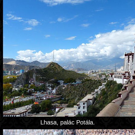
Lhasa, palác Potála.