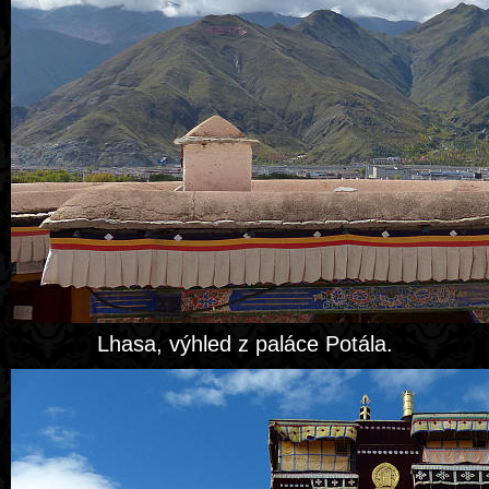
Lhasa, výhled z paláce Potála.