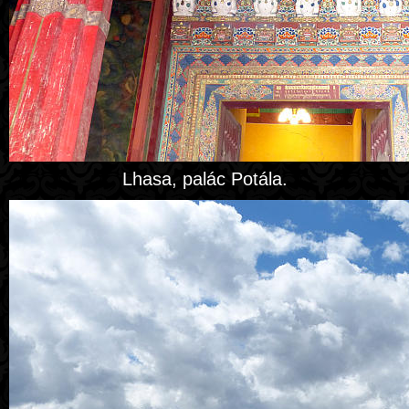
Lhasa, palác Potála.