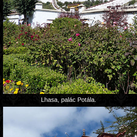
Lhasa, palác Potála.