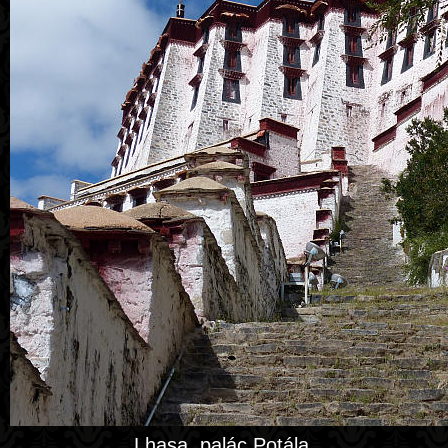
Lhasa, palác Potála.