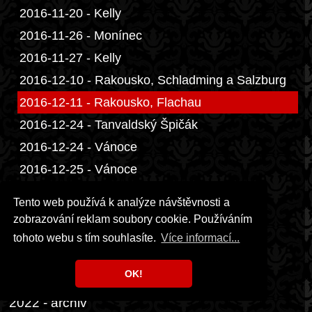
2016-11-20 - Kelly
2016-11-26 - Monínec
2016-11-27 - Kelly
2016-12-10 - Rakousko, Schladming a Salzburg
2016-12-11 - Rakousko, Flachau
2016-12-24 - Tanvaldský Špičák
2016-12-24 - Vánoce
2016-12-25 - Vánoce
2017 - archiv
Tento web používá k analýze návštěvnosti a
2018 - archiv
zobrazování reklam soubory cookie. Používáním
2019 - archiv
tohoto webu s tím souhlasíte.
Více informací...
2020 - archiv
OK!
2021 - archiv
2022 - archiv